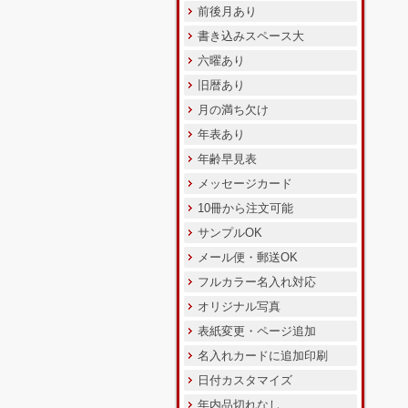
前後月あり
書き込みスペース大
六曜あり
旧暦あり
月の満ち欠け
年表あり
年齢早見表
メッセージカード
10冊から注文可能
サンプルOK
メール便・郵送OK
フルカラー名入れ対応
オリジナル写真
表紙変更・ページ追加
名入れカードに追加印刷
日付カスタマイズ
年内品切れなし