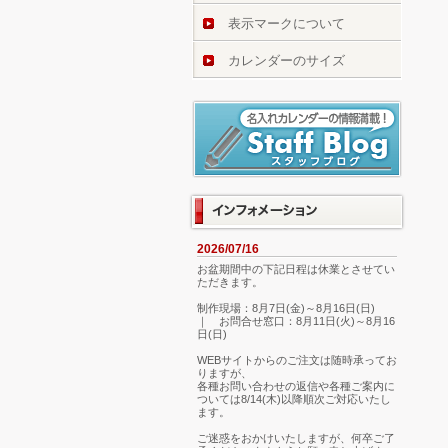
表示マークについて
カレンダーのサイズ
2026/07/16
お盆期間中の下記日程は休業とさせてい
ただきます。
制作現場：8月7日(金)～8月16日(日)
｜ お問合せ窓口：8月11日(火)～8月16
日(日)
WEBサイトからのご注文は随時承ってお
りますが、
各種お問い合わせの返信や各種ご案内に
ついては8/14(木)以降順次ご対応いたし
ます。
ご迷惑をおかけいたしますが、何卒ご了