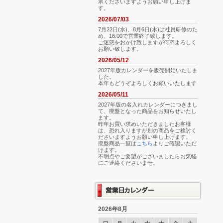
承くださいますようお願い申し上げま
す。
2026/07/03
7月22日(水)、8月6日(木)は社員研修のた
め、16:00で営業終了致します。
ご迷惑をおかけ致しますが何卒よろしく
お願い致します。
2026/05/12
2027年版カレンダーを販売開始いたしま
した。
本年もどうぞよろしくお願いいたします
2026/05/11
2027年版の名入れカレンダーにつきまし
て、廃盤となった商品をお知らせいたし
ます。
昨年お買い求めいただきましたお客様
は、恐れ入りますが別の商品をご検討く
ださいますようお願い申し上げます。
廃盤商品一覧は
こちら
よりご確認いただ
けます。
不明点やご要望がございましたらお気軽
にご連絡くださいませ。
2026年8月