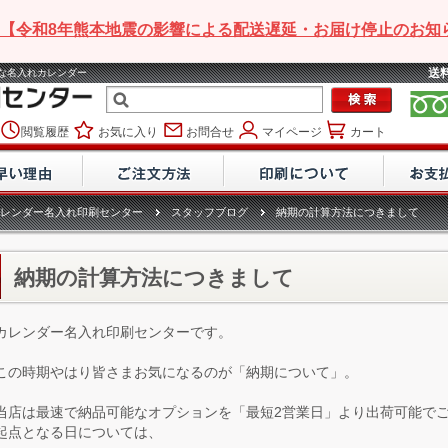
【令和8年熊本地震の影響による配送遅延・お届け停止のお知
送
安な名入れカレンダー
閲覧履歴
お気に入り
お問合せ
マイページ
カート
レンダー名入れ印刷センター
スタッフブログ
納期の計算方法につきまして
納期の計算方法につきまして
カレンダー名入れ印刷センターです。
この時期やはり皆さまお気になるのが「納期について」。
当店は最速で納品可能なオプションを「最短2営業日」より出荷可能で
起点となる日については、