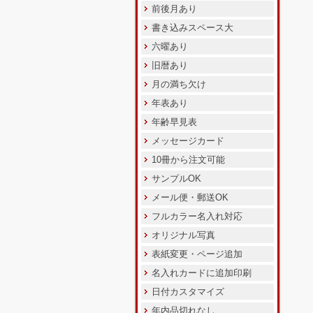
前後月あり
書き込みスペース大
六曜あり
旧暦あり
月の満ち欠け
年表あり
年齢早見表
メッセージカード
10冊から注文可能
サンプルOK
メール便・郵送OK
フルカラー名入れ対応
オリジナル写真
表紙変更・ページ追加
名入れカードに追加印刷
日付カスタマイズ
年内品切れなし