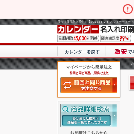
只今注目度急上昇中！【SG163 | マイ スウィーティー 
カ
マイページから簡単注文
前回と同じ商品・原稿で注文
お見積はこちらから