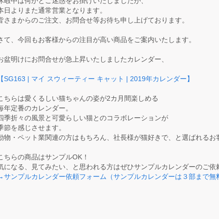
休暇中は何かとご迷惑をお掛けいたしましたが、
本日よりまた通常営業となります。
皆さまからのご注文、お問合せ等お待ち申し上げております。
さて、今回もお客様からの注目が高い商品をご案内いたします。
お盆明けにお問合せが急上昇いたしましたカレンダー、
【SG163 | マイ スウィーティー キャット | 2019年カレンダー】
こちらは愛くるしい猫ちゃんの姿が2カ月間楽しめる
毎年定番のカレンダー。
四季折々の風景と可愛らしい猫とのコラボレーションが
季節を感じさせます。
動物・ペット業関連の方はもちろん、社長様が猫好きで、と選ばれるお
こちらの商品はサンプルOK！
気になる、見てみたい、と思われる方はぜひサンプルカレンダーのご依
→サンプルカレンダー依頼フォーム（サンプルカレンダーは３部まで無料