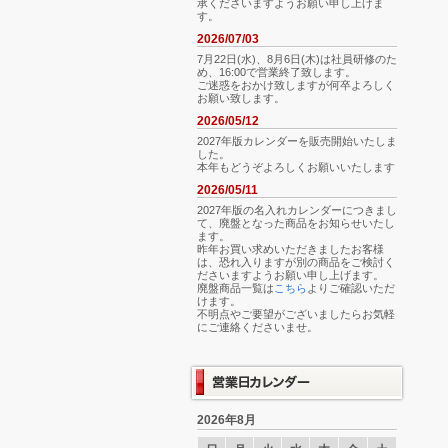
承くださいますようお願い申し上げま
す。
2026/07/03
7月22日(水)、8月6日(木)は社員研修のた
め、16:00で営業終了致します。
ご迷惑をおかけ致しますが何卒よろしく
お願い致します。
2026/05/12
2027年版カレンダーを販売開始いたしま
した。
本年もどうぞよろしくお願いいたします
2026/05/11
2027年版の名入れカレンダーにつきまし
て、廃盤となった商品をお知らせいたし
ます。
昨年お買い求めいただきましたお客様
は、恐れ入りますが別の商品をご検討く
ださいますようお願い申し上げます。
廃盤商品一覧は
こちら
よりご確認いただ
けます。
不明点やご要望がございましたらお気軽
にご連絡くださいませ。
2026年8月