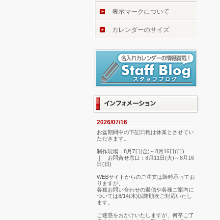
表示マークについて
カレンダーのサイズ
2026/07/16
お盆期間中の下記日程は休業とさせてい
ただきます。
制作現場：8月7日(金)～8月16日(日)
｜ お問合せ窓口：8月11日(火)～8月16
日(日)
WEBサイトからのご注文は随時承ってお
りますが、
各種お問い合わせの返信や各種ご案内に
ついては8/14(木)以降順次ご対応いたし
ます。
ご迷惑をおかけいたしますが、何卒ご了