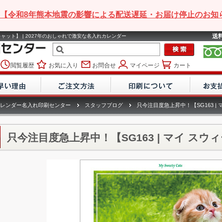
【令和8年熊本地震の影響による配送遅延・お届け停止のお知
送
キャット】 | 2027年のおしゃれで激安な名入れカレンダー
閲覧履歴
お気に入り
お問合せ
マイページ
カート
レンダー名入れ印刷センター
スタッフブログ
只今注目度急上昇中！【SG163 |
只今注目度急上昇中！【SG163 | マイ スウ