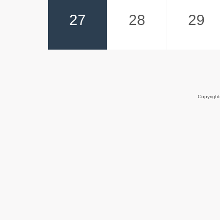
27
28
29
Copyrigh